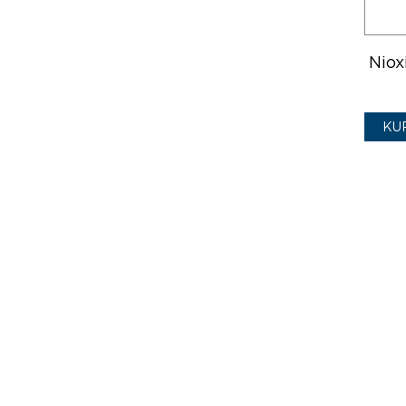
Niox
KU