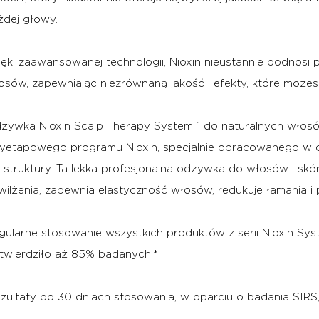
żdej głowy.
ięki zaawansowanej technologii, Nioxin nieustannie podnosi p
osów, zapewniając niezrównaną jakość i efekty, które może
żywka Nioxin Scalp Therapy System 1 do naturalnych włosów
zyetapowego programu Nioxin, specjalnie opracowanego w c
h struktury. Ta lekka profesjonalna odżywka do włosów i 
wilżenia, zapewnia elastyczność włosów, redukuje łamania i 
gularne stosowanie wszystkich produktów z serii Nioxin Sys
twierdziło aż 85% badanych.*
ezultaty po 30 dniach stosowania, w oparciu o badania SIRS,