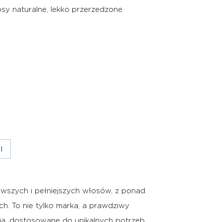
y naturalne, lekko przerzedzone
I
rowszych i pełniejszych włosów, z ponad
h. To nie tylko marka, a prawdziwy
ania, dostosowane do unikalnych potrzeb