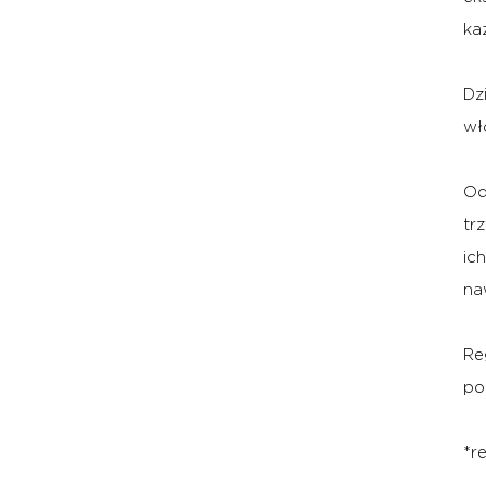
ka
Dz
wł
Od
tr
ic
na
Re
po
*r