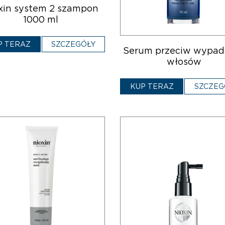
xin system 2 szampon
1000 ml
P TERAZ
SZCZEGÓŁY
Serum przeciw wypad
włosów
KUP TERAZ
SZCZEG