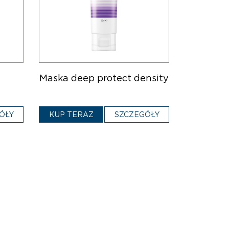
Maska deep protect density
ÓŁY
KUP TERAZ
SZCZEGÓŁY