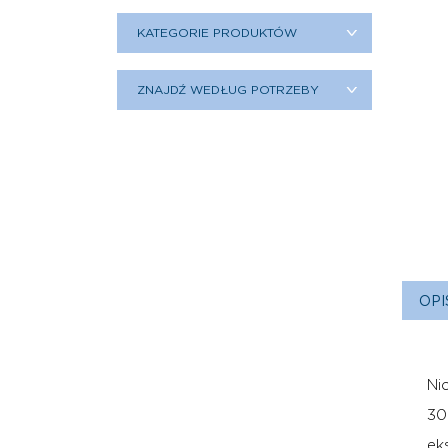
KATEGORIE PRODUKTÓW
ZNAJDŹ WEDŁUG POTRZEBY
OPI
Ni
30
ek