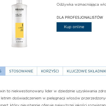
Odżywka wzmacniająca włos
DLA PROFESJONALISTÓW
Kup online
S
STOSOWANIE
KORZYŚCI
KLUCZOWE SKŁADNIK
oxin to niekwestionowany lider w dziedzinie uzyskiwania zd
 letnim doświadczeniem w pielęgnacji włosów przerzedzonyc
spert, który nieustannie oferuje najwyższej jakości rozwiąz