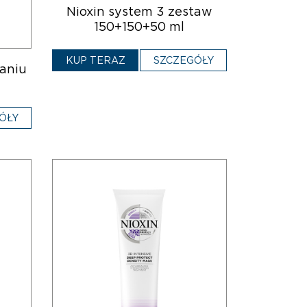
Nioxin system 3 zestaw
150+150+50 ml
KUP TERAZ
SZCZEGÓŁY
aniu
ÓŁY